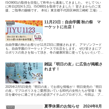
ISO9001の取得を目指して昨年から邁進してきました。 そしてつい
に昨日(2024.5.21)、ISO9001を取得できました！ 皆さまからのご支
援、ご指導の賜物です。 本社）東京都千代田区神田三崎町 工場）茨
城県古河市上辺見 本社と工場...
11月23日：自由学園 秋の祭 マ
NEWS
ーケットに出店！
自由学園の秋のお祭りが11月23日に開催されます。 アマゾンフード
も、自由学園のマーケットブースで出店をします。 ぜひ皆さまにプ
ロポリスの良さを知って頂き、冬の健康対策に使ってもらいたいで
す。
雑誌「明日の友」に広告が掲載さ
NEWS
れます！
2025年2月5日発売「明日の友」でお得な情報が！ 明日発売の「明日
の友」でプロポリスをご愛用頂いている80代の女性たちが登場！ 毎
日を健やかに過ごすための必須アイテムのプロポリス。今回は、プロ
ポリスをご存知ない方にもぜひお試し頂けるお得な...
夏季休業のお知らせ 2024年8月
NEWS